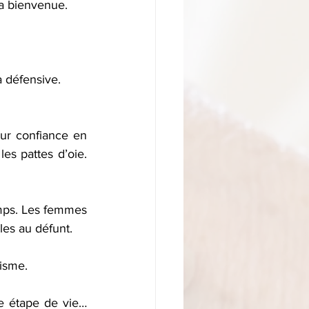
la bienvenue. 
a défensive.
ur confiance en 
es pattes d’oie. 
emps. Les femmes 
les au défunt.
tisme.
étape de vie…   