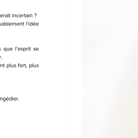
rait incertain ?
uablement l’idée 
que l’esprit se 
r.
 plus fort, plus 
ongédier.