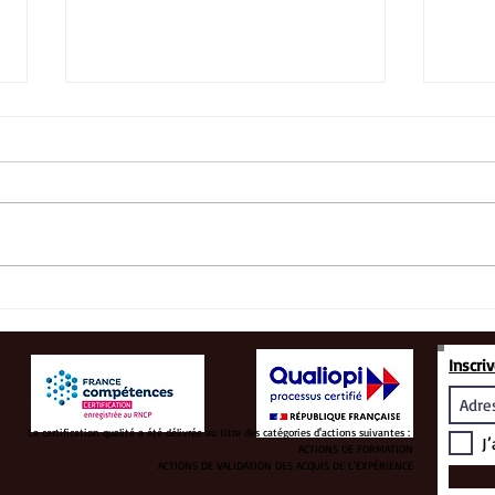
La v
Le compagnon invisible
Inscri
La certification qualité a été délivrée au titre des catégories d'actions suivantes :
J’
ACTIONS DE FORMATION
ACTIONS DE VALIDATION DES ACQUIS DE L'EXPÉRIENCE