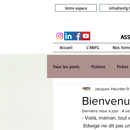
Votre espace
info@anfg.f
ASS
Accueil
L'ANFG
Nos form
Tous les posts
Fictions
Fiches 
Jacques Heurtier
9
Bienvenu
Dernière mise à jour :
4 se
- Voilà, maman, tout e
 Edwige ne dit pas u