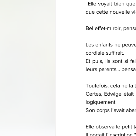
 Elle voyait bien que sa fille se sentait coupable et allait essayer de la convaincre à nouveau 
que cette nouvelle vi
Bel effet-miroir, pen
Les enfants ne peuven
cordiale suffirait. 
Et puis, ils sont si 
leurs parents… pensa-
Toutefois, cela ne la 
Certes, Edwige était 
logiquement.
Son corps l’avait aban
Elle observa le petit
Il portait l’inscriptio