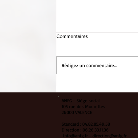
Commentaires
Rédigez un commentaire...
Entretien avec le directeur…
ANFG - Siège social
105 rue des Mourettes
26000 VALENCE
Standard : 04.82.85.49.58
Direction : 06.26.33.11.36
info@anfg.fr
-
direction@anfg.fr