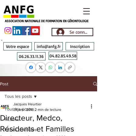
ASSOCIATION NATIONALE DE FORMATION EN GÉRONTOLOGIE
Se connecter
Votre espace
info@anfg.fr
Inscription
04.82.85.49.58
06.26.33.11.36
Post
Tous les posts
Jacques Heurtier
Tous les posts
31 janv. 2018
2 min de lecture
Directeur, Medco,
Fictions
Résidents et Familles
Fiches d'activités