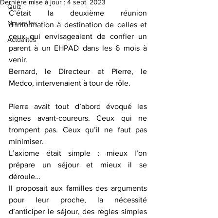
Dernière mise à jour :
4 sept. 2023
Quiz
C’était la deuxième réunion 
Nouvelles
d’information à destination de celles et 
ceux qui envisageaient de confier un 
Actualités
parent à un EHPAD dans les 6 mois à 
venir.
Bernard, le Directeur et Pierre, le 
Medco, intervenaient à tour de rôle.
Pierre avait tout d’abord évoqué les 
signes avant-coureurs. Ceux qui ne 
trompent pas. Ceux qu’il ne faut pas 
minimiser.
L’axiome était simple : mieux l’on 
prépare un séjour et mieux il se 
déroule…
Il proposait aux familles des arguments 
pour leur proche, la nécessité 
d’anticiper le séjour, des règles simples 