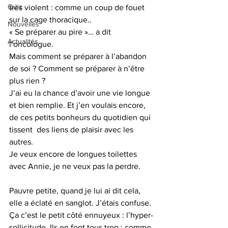
Quiz
très violent : comme un coup de fouet 
sur la cage thoracique..
Nouvelles
« Se préparer au pire »… a dit 
Actualités
l’oncologue.
Mais comment se préparer à l’abandon 
de soi ? Comment se préparer à n’être 
plus rien ?
J’ai eu la chance d’avoir une vie longue 
et bien remplie. Et j’en voulais encore, 
de ces petits bonheurs du quotidien qui 
tissent  des liens de plaisir avec les 
autres.
Je veux encore de longues toilettes 
avec Annie, je ne veux pas la perdre.
Pauvre petite, quand je lui ai dit cela, 
elle a éclaté en sanglot. J’étais confuse.
Ça c’est le petit côté ennuyeux : l’hyper-
sollicitude. Ils en font tous trop : comme 