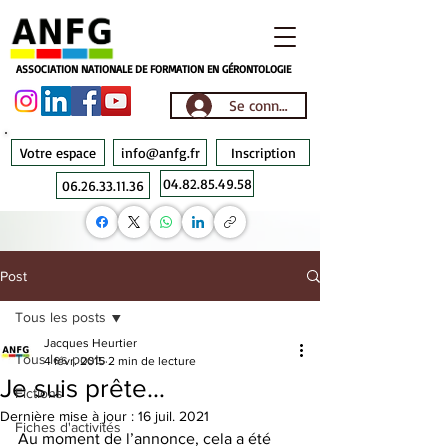
ASSOCIATION NATIONALE DE FORMATION EN GÉRONTOLOGIE
Se connecter
Votre espace
info@anfg.fr
Inscription
04.82.85.49.58
06.26.33.11.36
Post
Tous les posts
Jacques Heurtier
Tous les posts
4 févr. 2015
2 min de lecture
Je suis prête…
Fictions
Dernière mise à jour :
16 juil. 2021
Fiches d'activités
Au moment de l’annonce, cela a été 