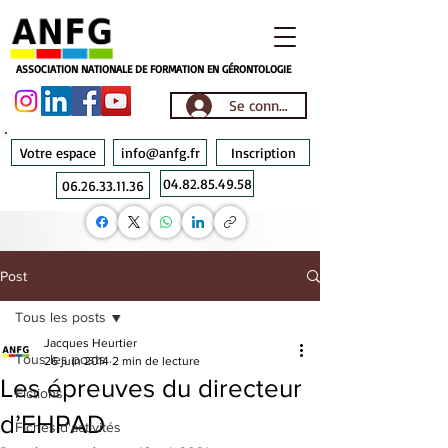
ASSOCIATION NATIONALE DE FORMATION EN GÉRONTOLOGIE
Se connecter
Votre espace
info@anfg.fr
Inscription
04.82.85.49.58
06.26.33.11.36
Post
Tous les posts
Jacques Heurtier
Tous les posts
26 juin 2014
2 min de lecture
Les épreuves du directeur
Fictions
d’EHPAD
Fiches d'activités