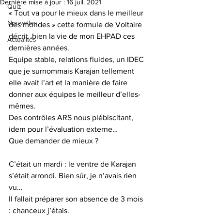
Dernière mise à jour :
16 juil. 2021
Quiz
« Tout va pour le mieux dans le meilleur 
Nouvelles
des mondes » cette formule de Voltaire 
décrit  bien la vie de mon EHPAD ces 
Actualités
dernières années.
Equipe stable, relations fluides, un IDEC 
que je surnommais Karajan tellement 
elle avait l’art et la manière de faire 
donner aux équipes le meilleur d’elles-
mêmes.
Des contrôles ARS nous plébiscitant, 
idem pour l’évaluation externe…
Que demander de mieux ?
C’était un mardi : le ventre de Karajan 
s’était arrondi. Bien sûr, je n’avais rien 
vu…
Il fallait préparer son absence de 3 mois 
: chanceux j’étais.