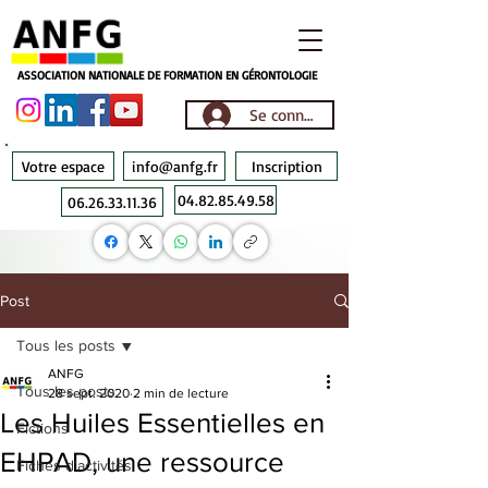
ASSOCIATION NATIONALE DE FORMATION EN GÉRONTOLOGIE
Se connecter
Votre espace
info@anfg.fr
Inscription
04.82.85.49.58
06.26.33.11.36
Post
Tous les posts
ANFG
Tous les posts
28 sept. 2020
2 min de lecture
Les Huiles Essentielles en
Fictions
EHPAD, une ressource
Fiches d'activités