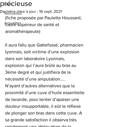
précieuse
Quiz
Dernière mise à jour :
16 sept. 2021
Nouvelles
(fiche proposée par Paulette Houssard, 
Actualités
cadre supérieur de santé et 
aromathérapeute)
Il aura fallu que Gattefossé, pharmacien 
lyonnais, soit victime d’une explosion 
dans son laboratoire Lyonnais, 
explosion qui l’aura brûlé au bras au 
3ème degré et qui justifiera de la 
nécessité d’une amputation…..
N’ayant d’autres alternatives que la 
proximité d’une cuve d’huile essentielle 
de lavande, pour tenter d’apaiser une 
douleur insupportable, il eût le réflexe 
de plonger son bras dans cette cuve. A 
sa grande satisfaction il observa très 
rapidement une atténuation de la 