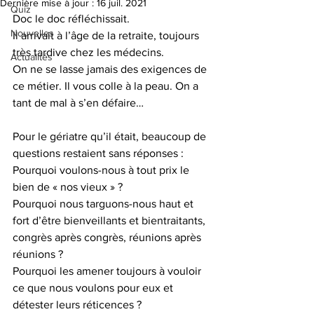
Dernière mise à jour :
16 juil. 2021
Quiz
Doc le doc réfléchissait.
Nouvelles
Il arrivait à l’âge de la retraite, toujours 
très tardive chez les médecins.
Actualités
On ne se lasse jamais des exigences de 
ce métier. Il vous colle à la peau. On a 
tant de mal à s’en défaire…
Pour le gériatre qu’il était, beaucoup de 
questions restaient sans réponses : 
Pourquoi voulons-nous à tout prix le 
bien de « nos vieux » ?
Pourquoi nous targuons-nous haut et 
fort d’être bienveillants et bientraitants, 
congrès après congrès, réunions après 
réunions ?
Pourquoi les amener toujours à vouloir 
ce que nous voulons pour eux et 
détester leurs réticences ?