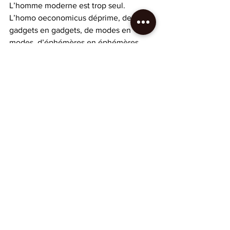
L’homme moderne est trop seul. 
L’homo oeconomicus déprime, de 
gadgets en gadgets, de modes en 
modes, d’éphémères en éphémères…
On veut entendre votre voix, la 
craindre, la redouter, la détester ou 
l’aimer et la magnifier.  
A travers vous, c’est nous que nous 
retrouverons…
Après tout, notre histoire ne se résume 
pas à notre vie.
Fictions