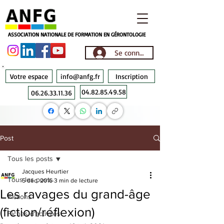
ASSOCIATION NATIONALE DE FORMATION EN GÉRONTOLOGIE
Se connecter
Votre espace
info@anfg.fr
Inscription
04.82.85.49.58
06.26.33.11.36
Post
Tous les posts
Jacques Heurtier
Tous les posts
5 déc. 2016
3 min de lecture
Les ravages du grand-âge
Fictions
(fiction/réflexion)
Fiches d'activités