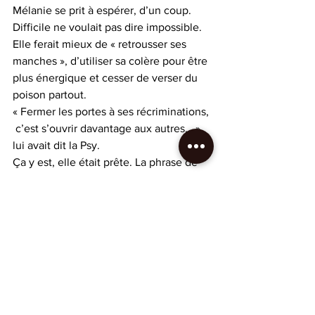
Mélanie se prit à espérer, d’un coup. 
Difficile ne voulait pas dire impossible. 
Elle ferait mieux de « retrousser ses 
manches », d’utiliser sa colère pour être 
plus énergique et cesser de verser du 
poison partout.
« Fermer les portes à ses récriminations, 
 c’est s’ouvrir davantage aux autres… » 
lui avait dit la Psy.
Ça y est, elle était prête. La phrase de 
Blaise Cendrars s’imprima en elle :
« 
La sérénité ne peut être atteinte que 
par un esprit désespéré et, pour être 
désespéré, il faut avoir beaucoup vécu 
et aimer encore le monde. » 
Fictions