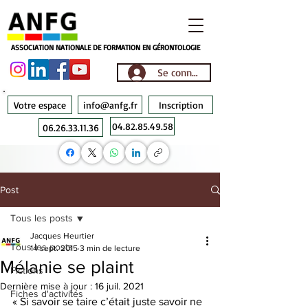
ASSOCIATION NATIONALE DE FORMATION EN GÉRONTOLOGIE
Se connecter
Votre espace
info@anfg.fr
Inscription
04.82.85.49.58
06.26.33.11.36
Post
Tous les posts
Jacques Heurtier
Tous les posts
14 sept. 2015
3 min de lecture
Mélanie se plaint
Fictions
Dernière mise à jour :
16 juil. 2021
Fiches d'activités
« Si savoir se taire c’était juste savoir ne 