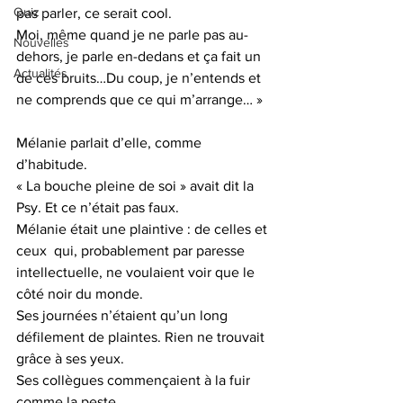
Quiz
pas parler, ce serait cool.
Moi, même quand je ne parle pas au-
Nouvelles
dehors, je parle en-dedans et ça fait un 
Actualités
de ces bruits…Du coup, je n’entends et 
ne comprends que ce qui m’arrange… »
Mélanie parlait d’elle, comme 
d’habitude.
« La bouche pleine de soi » avait dit la 
Psy. Et ce n’était pas faux.
Mélanie était une plaintive : de celles et 
ceux  qui, probablement par paresse 
intellectuelle, ne voulaient voir que le 
côté noir du monde.
Ses journées n’étaient qu’un long 
défilement de plaintes. Rien ne trouvait 
grâce à ses yeux.
Ses collègues commençaient à la fuir 
comme la peste.