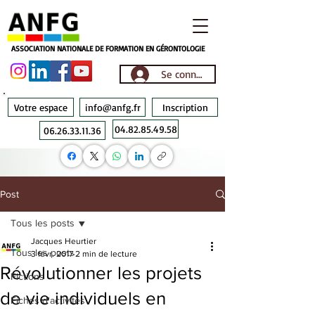
ASSOCIATION NATIONALE DE FORMATION EN GÉRONTOLOGIE
Se connecter
Votre espace
info@anfg.fr
Inscription
04.82.85.49.58
06.26.33.11.36
Post
Tous les posts
Jacques Heurtier
Tous les posts
3 févr. 2017
2 min de lecture
Révolutionner les projets
Fictions
de vie individuels en
Fiches d'activités