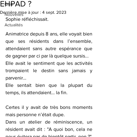
EHPAD ?
Quiz
Dernière mise à jour :
4 sept. 2023
Nouvelles
Sophie réfléchissait.
Actualités
Animatrice depuis 8 ans, elle voyait bien 
que ses résidents dans l’ensemble, 
attendaient sans autre espérance que 
de gagner par ci par là quelque sursis...
Elle avait le sentiment que les activités 
trompaient le destin sans jamais y 
parvenir…
Elle sentait bien que la plupart du 
temps, ils attendaient… la fin.
Certes il y avait de très bons moments 
mais personne n’était dupe.
Dans un atelier de réminiscence, un 
résident avait dit : "A quoi bon, cela ne 
nous évitera pas de bientôt partir, non ?"