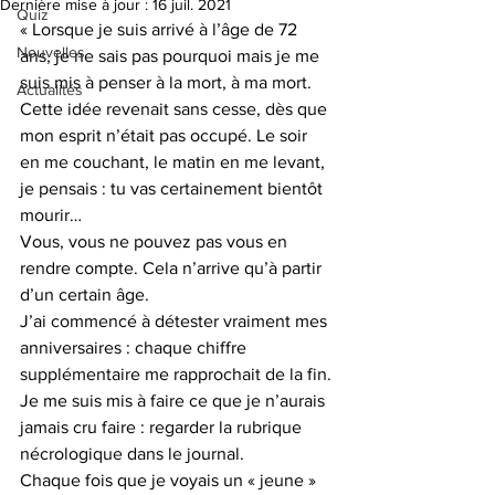
Dernière mise à jour :
16 juil. 2021
Quiz
« Lorsque je suis arrivé à l’âge de 72 
Nouvelles
ans, je ne sais pas pourquoi mais je me 
suis mis à penser à la mort, à ma mort. 
Actualités
Cette idée revenait sans cesse, dès que 
mon esprit n’était pas occupé. Le soir 
en me couchant, le matin en me levant, 
je pensais : tu vas certainement bientôt 
mourir…
Vous, vous ne pouvez pas vous en 
rendre compte. Cela n’arrive qu’à partir 
d’un certain âge.
J’ai commencé à détester vraiment mes 
anniversaires : chaque chiffre 
supplémentaire me rapprochait de la fin.
Je me suis mis à faire ce que je n’aurais 
jamais cru faire : regarder la rubrique 
nécrologique dans le journal.  
Chaque fois que je voyais un « jeune » 