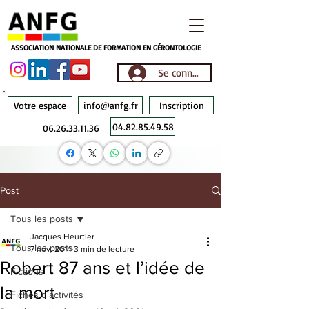
ASSOCIATION NATIONALE DE FORMATION EN GÉRONTOLOGIE
Se connecter
Votre espace
info@anfg.fr
Inscription
04.82.85.49.58
06.26.33.11.36
Post
Tous les posts
Jacques Heurtier
Tous les posts
7 nov. 2014
3 min de lecture
Robert 87 ans et l’idée de
Fictions
la mort
Fiches d'activités