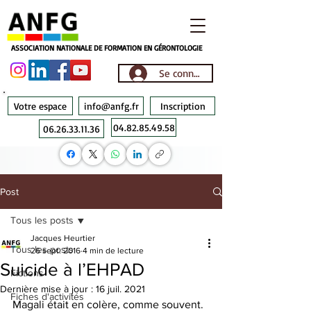
ASSOCIATION NATIONALE DE FORMATION EN GÉRONTOLOGIE
Se connecter
Votre espace
info@anfg.fr
Inscription
04.82.85.49.58
06.26.33.11.36
Post
Tous les posts
Jacques Heurtier
Tous les posts
26 sept. 2016
4 min de lecture
Suicide à l’EHPAD
Fictions
Dernière mise à jour :
16 juil. 2021
Fiches d'activités
Magali était en colère, comme souvent.