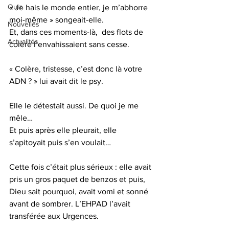
Quiz
« Je hais le monde entier, je m’abhorre 
moi-même » songeait-elle.
Nouvelles
Et, dans ces moments-là,  des flots de 
Actualités
colère l’envahissaient sans cesse.
« Colère, tristesse, c’est donc là votre 
ADN ? » lui avait dit le psy.
Elle le détestait aussi. De quoi je me 
mêle…
Et puis après elle pleurait, elle 
s’apitoyait puis s’en voulait…
Cette fois c’était plus sérieux : elle avait 
pris un gros paquet de benzos et puis, 
Dieu sait pourquoi, avait vomi et sonné 
avant de sombrer. L’EHPAD l’avait 
transférée aux Urgences.