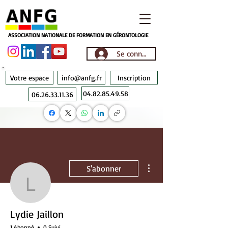
ASSOCIATION NATIONALE DE FORMATION EN GÉRONTOLOGIE
Se connecter
Votre espace
info@anfg.fr
Inscription
04.82.85.49.58
06.26.33.11.36
Plus d'actions
S'abonner
Lydie Jaillon
Lydie Jaillon
1 Abonné
0 Suivi