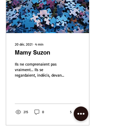
20 déc. 2021
∙
4
min
Mamy Suzon
Ils ne comprenaient pas
vraiment... Ils se
regardaient, indécis, devant
le coffret posé sur le bureau
du notaire. - Mamy Suzon
elle est...
215
0
5