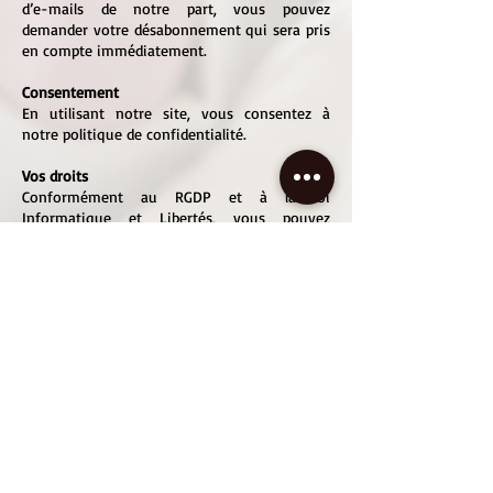
d’e-mails de notre part, vous pouvez
demander votre désabonnement qui sera pris
en compte immédiatement.
Consentement
En utilisant notre site, vous consentez à
notre politique de confidentialité.
Vos droits
Conformément au RGDP et à la loi
Informatique et Libertés, vous pouvez
formuler une demande de droit d'accès, de
rectification ou d'effacement de données
vous concernant en nous envoyant un
courrier ou un mail depuis la page Contact.
ANFG - Siège social
105 rue des Mourettes
26000 VALENCE
Standard :
04.82.85.49.58
Direction :
06.26.33.11.36
info@anfg.fr
-
direction@anfg.fr