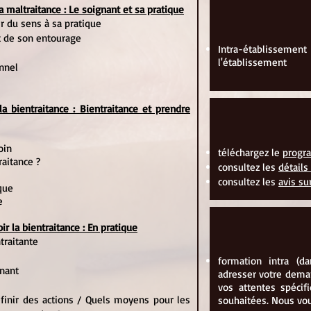
a maltraitance : Le soignant et sa pratique
er du sens à sa pratique
t de son entourage
Intra-établissemen
l'établissement
nnel
a bientraitance : Bientraitance et prendre
oin
téléchargez le
prog
raitance ?
consultez les
détails
consultez les
avis su
ique
ce
r la bientraitance : En pratique
traitante
formation intra (d
gnant
adresser votre dem
vos attentes spécif
Définir des actions / Quels moyens pour les
souhaitées. Nous vou