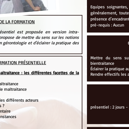
Equipes soignantes,
généralement, toute
présence d’encadrant
 DE LA FORMATION
pré-requis : Aucun
ésentiel est proposée en version intra-
propose de mettre du sens sur les notions
n gérontologie et d'éclairer la pratique des
Mettre du sens su
RMATION PRÉSENTIELLE
bientraitance
Éclairer la pratique 
altraitance : les différentes facettes de la
Rendre effectifs les
altraitance
de maltraitance
des différents acteurs
s ?
présentiel : 2 jours -
ntaire
 instances