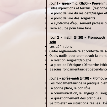
Jour 1 - après-midi (3h30) - Prévenir l
Entre injonctions et terrain : (re)donn
Le point de vue du résident/usager e
Le point de vue des soignants
Le syndrome d'épuisement professio
Faire équipe pour faire face
Jour 2 - matin (3h30) - Promouvoir l
soin
Les d
éfinitions
Cadre règlementaire et contexte de s
Quels outils pour promouvoir la bient
La relation soignant/soigné
La place de l’éthique : Démarche éth
Besoins fondamentaux et dépendan
Jour 2 - après-midi (3h30) - Promouvoi
Les fondamentaux de la pratique bien
La bonne place, le bon rôle
La communication, le langage du soi
Le questionnement des pratiques
Se projeter en situations réelles : 