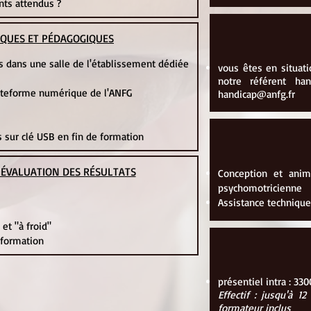
ts attendus ?
IQUES ET PÉDAGOGIQUES
res dans une salle de l'établissement dédiée
vous êtes en situati
notre référent ha
lateforme numérique de l'ANFG
handicap@anfg.fr
sur clé USB en fin de formation
T ÉVALUATION DES RÉSULTATS
Conception et anim
psychomotricienne
Assistance technique
 et "à froid"
e formation
présentiel intra : 33
Effectif : jusqu'à 
formateur inclus