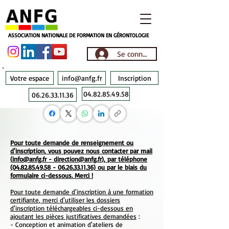
ASSOCIATION NATIONALE DE FORMATION EN GÉRONTOLOGIE
Se connecter
Votre espace
info@anfg.fr
Inscription
04.82.85.49.58
06.26.33.11.36
Pour toute demande de renseignement ou
d'inscription, vous pouvez nous contacter par mail
(
info@anfg.fr
-
direction@anfg.fr
), par téléphone
(04.82.85.49.58 - 06.26.33
.11.36) ou par le biais du
formulaire ci-dessous. Merci !
Pour toute demande d'inscription à une formation
certifiante, merci d'utiliser les dossiers
d'inscription téléchargeables ci-dessous en
ajoutant les pièces justificatives demandées
:
-
Conception et animation d'ateliers de