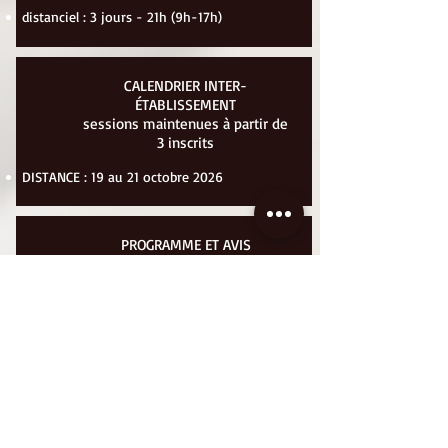
distanciel : 3 jours - 21h (9h-17h)
CALENDRIER INTER-
ÉTABLISSEMENT
sessions maintenues à partir de
3 inscrits
DISTANCE : 19 au 21 octobre 2026
PROGRAMME ET AVIS
téléchargez le
programme
consultez les
détails et avis sur la formation
consultez les
avis sur les formations de l'ANFG
INSCRIPTION
formation inter : merci de compléter le
bulletin en ligne
ou
téléchargeable au format