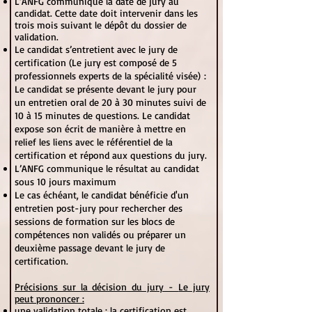
L’ANFG communique la date de jury au
candidat. Cette date doit intervenir dans les
trois mois suivant le dépôt du dossier de
validation.
Le candidat s’entretient avec le jury de
certification (
Le jury est composé de 5
professionnels experts de la spécialité visée)
:
Le candidat se présente devant le jury pour
un entretien oral de 20 à 30 minutes suivi de
10 à 15 minutes de questions. Le candidat
expose son écrit de manière à mettre en
relief les liens avec le référentiel de la
certification et répond aux questions du jury.
L’ANFG communique le résultat au candidat
sous 10 jours maximum
Le cas échéant, le candidat bénéficie d'un
entretien post-jury pour rechercher des
sessions de formation sur les blocs de
compétences non validés ou préparer un
deuxième passage devant le jury de
certification.
Précisions sur la décision du jury -
Le jury
peut prononcer :
une validation totale : la certification est