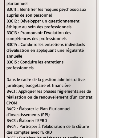
pluriannuel
B3C11 : Identifier les risques psychosociaux
auprès de son personnel
B3C12 : Développer un questionnement
éthique au sein des professionnels
B3C13 : Promouvoir l’évolution des
compétences des professionnels
B3C14 : Conduire les entretiens individuels
d’évaluation en appliquant une régularité
annuelle
B3C15 : Conduire les entretiens
professionnels
Dans le cadre de la gestion administrative,
juridique, budgétaire et financière
B4C1 : Appliquer les phases réglementaires de
réalisation ou de renouvellement d’un contrat
CPOM
B4C2 : Élaborer le Plan Pluriannuel
d’Investissements (PPI)
B4C3 : Élaborer l’EPRD
B4C4 : Participer à l’élaboration de la clôture
des comptes avec l’ERRD
B4C5 : Exploiter les méthodes et outils de