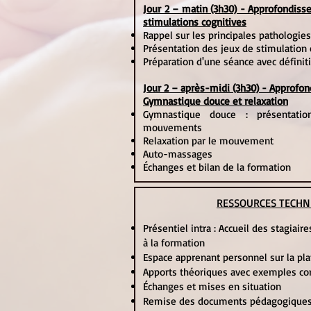
Jour 2 – matin (3h30) - Approfondisse
stimulations cognitives
Rappel sur les principales pathologie
Présentation des jeux de stimulation 
Préparation d'une séance avec définit
Jour 2 – après-midi (3h30) - Approfond
Gymnastique douce et relaxation
Gymnastique douce : présentati
mouvements
Relaxation par le mouvement
Auto-massages
Échanges et bilan de la formation
RESSOURCES TECHN
Présentiel intra : Accueil des stagiai
à la formation
Espace apprenant personnel sur la p
Apports théoriques avec exemples co
Échanges et mises en situation
Remise des documents pédagogiques s