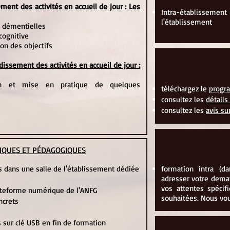
ment des activités en accueil de jour : Les
Intra-établissemen
l'établissement
s démentielles
cognitive
ion des objectifs
issement des activités en accueil de jour :
on et mise en pratique de quelques
téléchargez le
prog
consultez les
détails
consultez les
avis su
IQUES ET PÉDAGOGIQUES
res dans une salle de l'établissement dédiée
formation intra (d
adresser votre dem
vos attentes spécif
lateforme numérique de l'ANFG
souhaitées. Nous vou
ncrets
ur clé USB en fin de formation