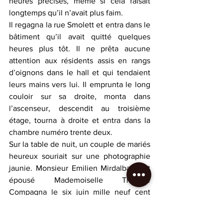
heures précises, même si cela faisait 
longtemps qu’il n’avait plus faim.
Il regagna la rue Smolett et entra dans le 
bâtiment qu’il avait quitté quelques 
heures plus tôt. Il ne prêta aucune 
attention aux résidents assis en rangs 
d’oignons dans le hall et qui tendaient 
leurs mains vers lui. Il emprunta le long 
couloir sur sa droite, monta dans 
l’ascenseur, descendit au troisième 
étage, tourna à droite et entra dans la 
chambre numéro trente deux.
Sur la table de nuit, un couple de mariés 
heureux souriait sur une photographie 
jaunie. Monsieur Emilien Mirdalba avait 
épousé Mademoiselle Thérèse 
Compagna le six juin mille neuf cent 
trente six.
Soixante huit ans d’amour plus tard, 