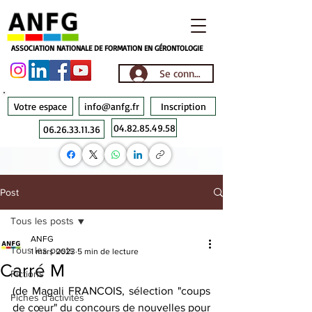
ASSOCIATION NATIONALE DE FORMATION EN GÉRONTOLOGIE
Se connecter
Votre espace
info@anfg.fr
Inscription
04.82.85.49.58
06.26.33.11.36
Post
Tous les posts
ANFG
Tous les posts
1 mars 2023
5 min de lecture
Carré M
Fictions
(de Magali FRANCOIS, sélection "coups 
Fiches d'activités
de cœur" du concours de nouvelles pour 