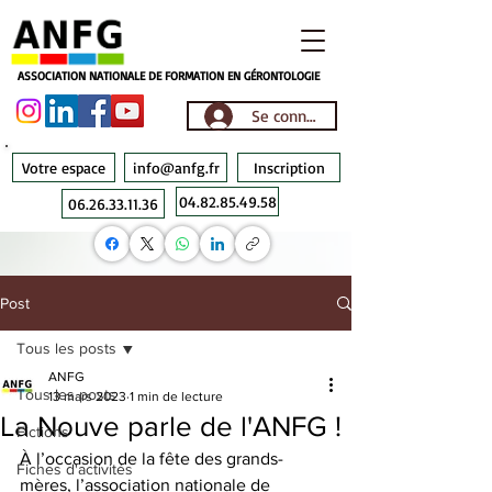
ASSOCIATION NATIONALE DE FORMATION EN GÉRONTOLOGIE
Se connecter
Votre espace
info@anfg.fr
Inscription
04.82.85.49.58
06.26.33.11.36
Post
Tous les posts
ANFG
Tous les posts
13 mars 2023
1 min de lecture
La Nouve parle de l'ANFG !
Fictions
À l’occasion de la fête des grands-
Fiches d'activités
mères, l’association nationale de 