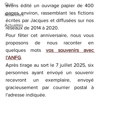
Quiz
avons édité un ouvrage papier de 400 
pages environ, rassemblant les fictions 
Nouvelles
écrites par Jacques et diffusées sur nos 
Actualités
réseaux de 2014 à 2020.
Pour fêter cet anniversaire, nous vous 
proposons de nous raconter en 
quelques mots 
vos souvenirs avec 
l'ANFG
.
Après tirage au sort le 7 juillet 2025, six 
personnes ayant envoyé un souvenir 
recevront un exemplaire, envoyé 
gracieusement par courrier postal à 
l'adresse indiquée.