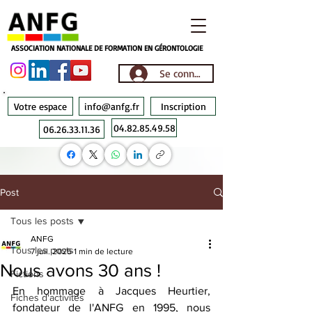
ASSOCIATION NATIONALE DE FORMATION EN GÉRONTOLOGIE
Se connecter
Votre espace
info@anfg.fr
Inscription
04.82.85.49.58
06.26.33.11.36
Post
Tous les posts
ANFG
Tous les posts
7 juil. 2025
1 min de lecture
Nous avons 30 ans !
Fictions
En hommage à Jacques Heurtier, 
Fiches d'activités
fondateur de l'ANFG en 1995, nous 