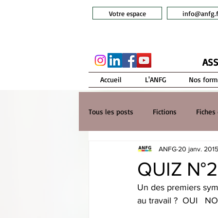
Votre espace
info@anfg.f
ASS
Accueil
L'ANFG
Nos form
Tous les posts
Fictions
Fiches 
ANFG
20 janv. 201
QUIZ N°2 
Un des premiers symp
au travail ?  OUI   N