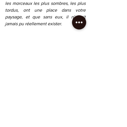
les morceaux les plus sombres, les plus 
tordus, ont une place dans votre 
paysage, et que sans eux, il n'aurait 
jamais pu réellement exister.
Je vous lègue donc la somme de 395,65 
euros, sous la forme d'un puzzle de 
40320 pièces, que Maître Vernel vous 
remettra ce jour.
Maître Vernel (ou ses successeurs) sont 
chargés de vous attribuer le reste de la 
succession à la présentation du puzzle 
terminé.
Je vous souhaite beaucoup de plaisir, 
mes chers enfants. Peut-être l'aurez-
vous terminé quand nous nous 
reverrons...
 "