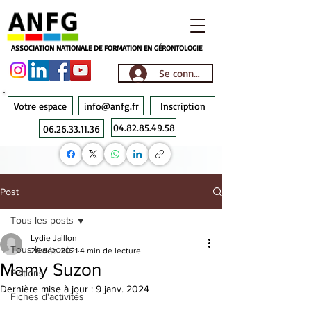
ASSOCIATION NATIONALE DE FORMATION EN GÉRONTOLOGIE
Se connecter
Votre espace
info@anfg.fr
Inscription
04.82.85.49.58
06.26.33.11.36
Post
Tous les posts
Lydie Jaillon
Tous les posts
20 déc. 2021
4 min de lecture
Mamy Suzon
Fictions
Dernière mise à jour :
9 janv. 2024
Fiches d'activités