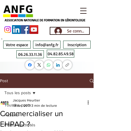
ASSOCIATION NATIONALE DE FORMATION EN GÉRONTOLOGIE
Se connecter
Votre espace
info@anfg.fr
Inscription
04.82.85.49.58
06.26.33.11.36
Post
Tous les posts
Jacques Heurtier
Tous les posts
18 avr. 2017
3 min de lecture
Commercialiser un
Fictions
EHPAD ?
Fiches d'activités