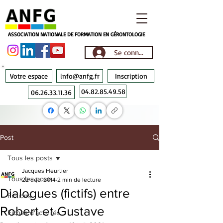
ASSOCIATION NATIONALE DE FORMATION EN GÉRONTOLOGIE
Se connecter
Votre espace
info@anfg.fr
Inscription
04.82.85.49.58
06.26.33.11.36
Post
Tous les posts
Jacques Heurtier
Tous les posts
22 déc. 2014
2 min de lecture
Dialogues (fictifs) entre
Fictions
Robert et Gustave
Fiches d'activités