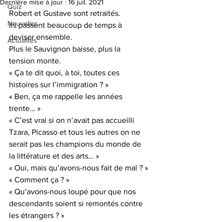
Dernière mise à jour :
16 juil. 2021
Quiz
Robert et Gustave sont retraités.
Nouvelles
Ils passent beaucoup de temps à 
deviser ensemble.
Actualités
Plus le Sauvignon baisse, plus la 
tension monte.
« Ça te dit quoi, à toi, toutes ces 
histoires sur l’immigration ? »
« Ben, ça me rappelle les années 
trente… »
« C’est vrai si on n’avait pas accueilli 
Tzara, Picasso et tous les autres on ne 
serait pas les champions du monde de 
la littérature et des arts… »
« Oui, mais qu’avons-nous fait de mal ? »
« Comment ça ? »
« Qu’avons-nous loupé pour que nos 
descendants soient si remontés contre 
les étrangers ? »