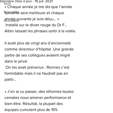
Dernière mise à jour :
16 juil. 2021
Quiz
« Chaque année je me dis que l’année 
Nouvelles
suivante sera meilleure et chaque 
année suivante je suis déçu… »
Actualités
 Installé sur le divan rouge du Dr F., 
Albin laissait les phrases sortir à la volée.
Il avait plus de vingt ans d’ancienneté 
comme directeur d’hôpital. Une grande 
partie de ses collègues avaient migré 
dans le privé.
 On les avait prévenus : Rennes c’est 
formidable mais il ne faudrait pas en 
partir…
« J’en ai vu passer, des réformes toutes 
censées nous amener performance et 
bien-être. Résultat, la plupart des 
équipes cumulent plus de 15% 