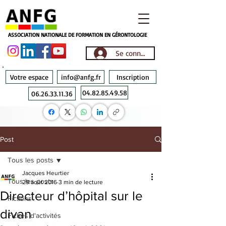
ASSOCIATION NATIONALE DE FORMATION EN GÉRONTOLOGIE
Se connecter
Votre espace
info@anfg.fr
Inscription
04.82.85.49.58
06.26.33.11.36
Post
Tous les posts
Jacques Heurtier
Tous les posts
29 août 2016
3 min de lecture
Directeur d’hôpital sur le
Fictions
divan
Fiches d'activités