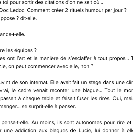
ue toi pour sortir des citations d’on ne sait où…
a Doc Ledoc. Comment créer 2 rituels humour par jour ? 
uppose ? dit-elle.
anda-t-elle.
re les équipes ? 
lles ont l’art et la manière de s’esclaffer à tout propos… 
ucie, on peut commencer avec elle, non ? 
nt de son internat. Elle avait fait un stage dans une cli
vrai, le cadre venait raconter une blague… Tout le mon
assait à chaque table et faisait fuser les rires. Oui, ma
manger… se surprit-elle à penser.
pensa-t-elle. Au moins, ils sont autonomes pour rire et 
r une addiction aux blagues de Lucie, lui donner à elle