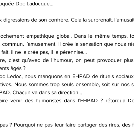
erloquée Doc Ladocque…
x digressions de son confrère. Cela la surprenait, l’amusait o
pprochement empathique global. Dans le même temps, tou
 commun, l’amusement. Il crée la sensation que nous réa
it, il ne la crée pas, il la pérennise… 
re, c’est qu’avec de l’humour, on peut provoquer plus
ents âgés ?
t Doc Ledoc, nous manquons en EHPAD de rituels sociaux
tives. Nous sommes trop seuls ensemble, soit sur nos s
HPAD. Chacun va dans sa direction… 
t faire venir des humoristes dans l’EHPAD ? rétorqua D
 pas ? Pourquoi ne pas leur faire partager des rires, des f