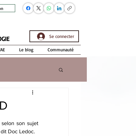
on
Se connecter
OGIE
VAE
Le blog
Communauté
AD
elon son sujet 
… dit Doc Ledoc.