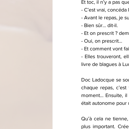
Et toc, il n’y a pas q
- C’est vrai, concéd
- Avant le repas, je s
- Bien sûr… dit-il.
- Et on prescrit ? dem
- Oui, on prescrit… 
- Et comment vont fai
- Elles trouveront, e
livre de blagues à L
Doc Ladocque se souvi
chaque repas, c’est 
moment… Ensuite, il p
était autonome pour 
Qu’à cela ne tienne, 
plus important. Crée