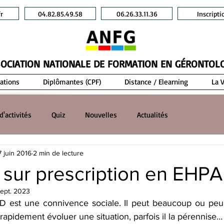
r
04.82.85.49.58
06.26.33.11.36
Inscripti
OCIATION NATIONALE DE FORMATION EN GÉRONTOL
ations
Diplômantes (CPF)
Distance / Elearning
La 
d'activités
Quiz
Nouvelles
Actualités
7 juin 2016
2 min de lecture
 sur prescription en EHP
ept. 2023
 est une connivence sociale. Il peut beaucoup ou peu s
fait rapidement évoluer une situation, parfois il la pérennise