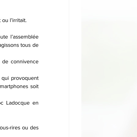
u l’irritait.
te l’assemblée 
gissons tous de 
 de connivence 
 qui provoquent 
martphones soit 
oc Ladocque en 
ous-rires ou des 