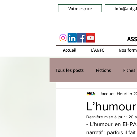
Votre espace
info@anfg.f
ASS
Accueil
L'ANFG
Nos form
Tous les posts
Fictions
Fiches 
Jacques Heurtier
2
L’humour
Dernière mise à jour :
20 s
- L'humour en EHPAD
narratif : parfois il 