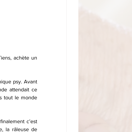
Tiens, achète un 
nique psy. Avant 
de attendait ce 
is tout le monde 
finalement c’est 
, la râleuse de 