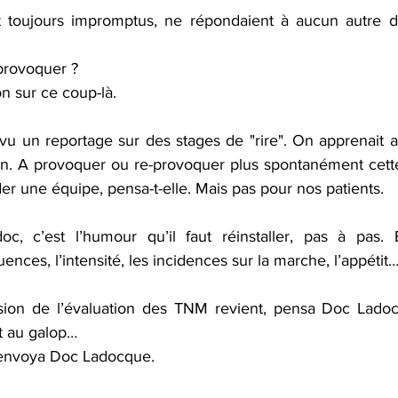
t toujours impromptus, ne répondaient à aucun autre de
provoquer ? 
n sur ce coup-là.
 vu un reportage sur des stages de "rire". On apprenait a
n. A provoquer ou re-provoquer plus spontanément cette
r une équipe, pensa-t-elle. Mais pas pour nos patients.
c, c’est l’humour qu’il faut réinstaller, pas à pas. 
uences, l’intensité, les incidences sur la marche, l’appétit…
sion de l’évaluation des TNM revient, pensa Doc Ladoc
nt au galop…
i envoya Doc Ladocque.