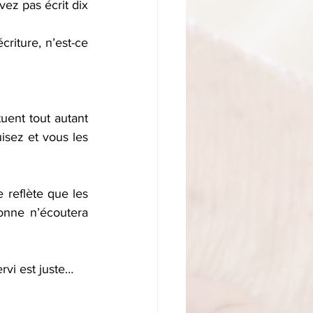
z pas écrit dix 
riture, n’est-ce 
uent tout autant 
isez et vous les 
 
 reflète que les 
onne n’écoutera 
rvi est juste…