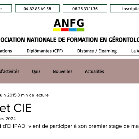
r
04.82.85.49.58
06.26.33.11.36
Inscripti
OCIATION NATIONALE DE FORMATION EN GÉRONTOL
ations
Diplômantes (CPF)
Distance / Elearning
La 
d'activités
Quiz
Nouvelles
Actualités
juin 2015
3 min de lecture
t CIE
ars 2024
int d’EHPAD  vient de participer à son premier stage de 