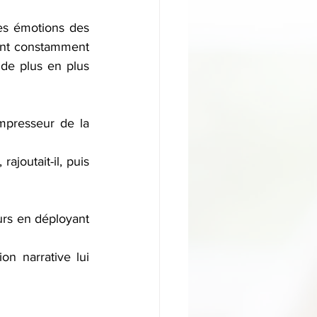
es émotions des 
sont constamment 
de plus en plus 
mpresseur de la 
joutait-il, puis 
urs en déployant 
n narrative lui 