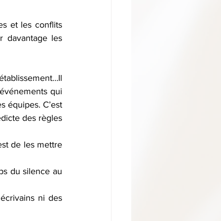
 et les conflits 
 davantage les 
établissement…Il 
 événements qui 
s équipes. C’est 
dicte des règles 
 
st de les mettre 
ps du silence au 
crivains ni des 