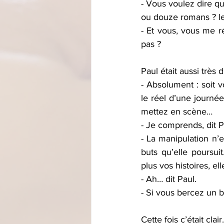
- Vous voulez dire q
ou douze romans ? le 
- Et vous, vous me ré
pas ? 
Paul était aussi très
- Absolument : soit vo
le réel d’une journée
mettez en scène… 
- Je comprends, dit Pa
- La manipulation n’e
buts qu’elle poursui
plus vos histoires, e
- Ah… dit Paul.
- Si vous bercez un b
Cette fois c’était clair.