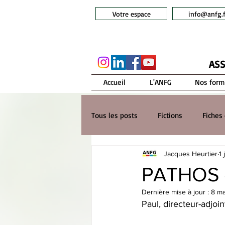
Votre espace
info@anfg.f
ASS
Accueil
L'ANFG
Nos form
Tous les posts
Fictions
Fiches 
Jacques Heurtier
1 
PATHOS e
Dernière mise à jour :
8 m
Paul, directeur-adjo