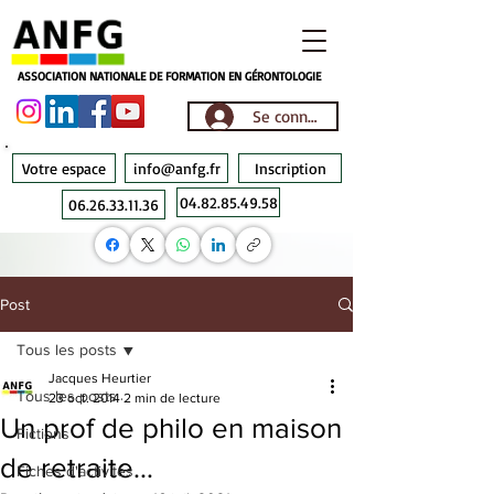
ASSOCIATION NATIONALE DE FORMATION EN GÉRONTOLOGIE
Se connecter
Votre espace
info@anfg.fr
Inscription
04.82.85.49.58
06.26.33.11.36
Post
Tous les posts
Jacques Heurtier
Tous les posts
23 oct. 2014
2 min de lecture
Un prof de philo en maison
Fictions
de retraite…
Fiches d'activités