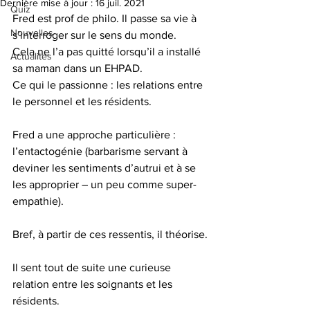
Dernière mise à jour :
16 juil. 2021
Quiz
Fred est prof de philo. Il passe sa vie à 
Nouvelles
s’interroger sur le sens du monde.
Cela ne l’a pas quitté lorsqu’il a installé 
Actualités
sa maman dans un EHPAD.
Ce qui le passionne : les relations entre 
le personnel et les résidents.
Fred a une approche particulière : 
l’entactogénie (barbarisme servant à 
deviner les sentiments d’autrui et à se 
les approprier – un peu comme super-
empathie).
Bref, à partir de ces ressentis, il théorise.
Il sent tout de suite une curieuse 
relation entre les soignants et les 
résidents.