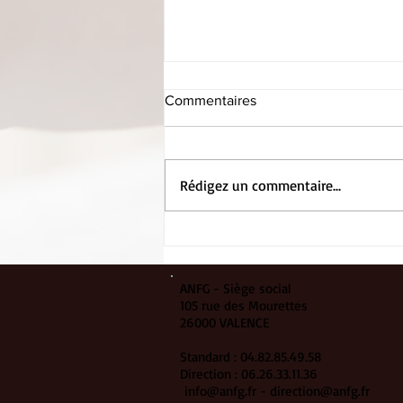
Commentaires
Rédigez un commentaire...
Entretien avec le directeur…
ANFG - Siège social
105 rue des Mourettes
26000 VALENCE
Standard : 04.82.85.49.58
Direction : 06.26.33.11.36
info@anfg.fr
-
direction@anfg.fr