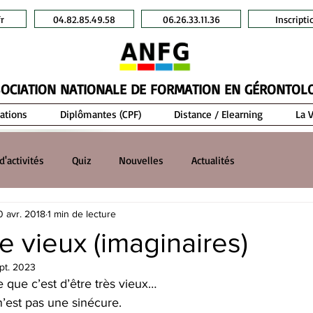
r
04.82.85.49.58
06.26.33.11.36
Inscripti
OCIATION NATIONALE DE FORMATION EN GÉRONTOL
ations
Diplômantes (CPF)
Distance / Elearning
La 
d'activités
Quiz
Nouvelles
Actualités
0 avr. 2018
1 min de lecture
e vieux (imaginaires)
pt. 2023
 que c’est d’être très vieux…
n’est pas une sinécure.