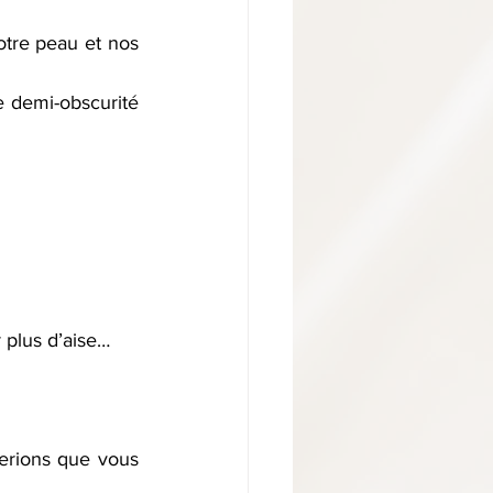
otre peau et nos 
e demi-obscurité 
 plus d’aise…
rions que vous 