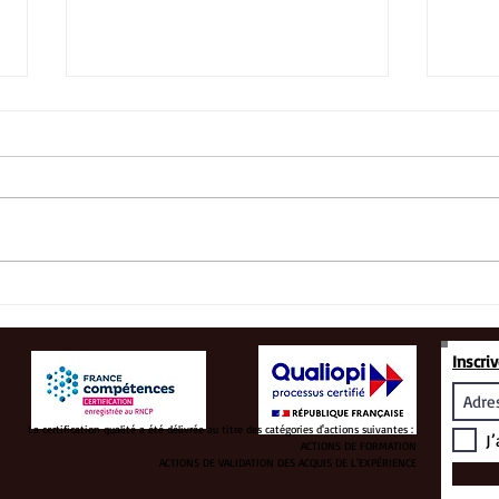
La v
Le compagnon invisible
Inscri
La certification qualité a été délivrée au titre des catégories d'actions suivantes :
J’
ACTIONS DE FORMATION
ACTIONS DE VALIDATION DES ACQUIS DE L'EXPÉRIENCE