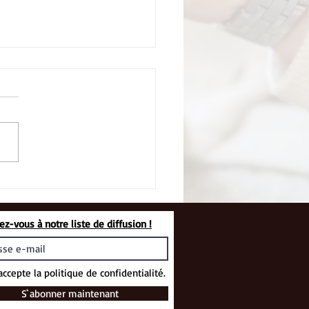
isite d’EHPAD
vez-vous à notre liste de diffusion !
accepte la politique de confidentialité.
S`abonner maintenant