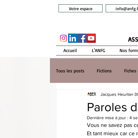
Votre espace
info@anfg.f
ASS
Accueil
L'ANFG
Nos form
Tous les posts
Fictions
Fiches 
Jacques Heurtier
3
Paroles d
Dernière mise à jour :
4 se
Vous ne savez pas ce
Et tant mieux car ce 