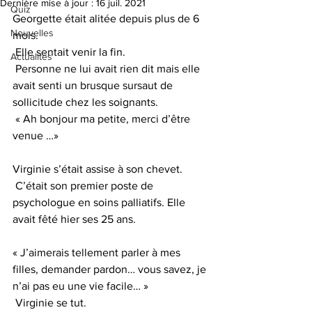
Dernière mise à jour :
16 juil. 2021
Quiz
Georgette était alitée depuis plus de 6 
Nouvelles
mois.
 Elle sentait venir la fin.
Actualités
 Personne ne lui avait rien dit mais elle 
avait senti un brusque sursaut de 
sollicitude chez les soignants.
 « Ah bonjour ma petite, merci d’être 
venue …»
Virginie s’était assise à son chevet.
 C’était son premier poste de 
psychologue en soins palliatifs. Elle 
avait fêté hier ses 25 ans.
« J’aimerais tellement parler à mes 
filles, demander pardon… vous savez, je 
n’ai pas eu une vie facile… »
 Virginie se tut.