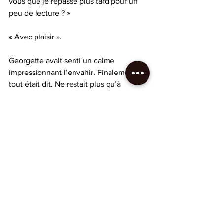
vous que je repasse plus tard pour un 
peu de lecture ? »
« Avec plaisir ». 
Georgette avait senti un calme 
impressionnant l’envahir. Finalement 
tout était dit. Ne restait plus qu’à 
profiter des derniers instants ici-bas.
 « Connais-toi toi-même » lui disait son 
instituteur. Désormais, la prophétie 
s’était accomplie.
Fictions