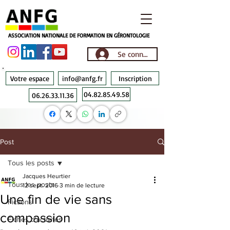
ASSOCIATION NATIONALE DE FORMATION EN GÉRONTOLOGIE
Se connecter
Votre espace
info@anfg.fr
Inscription
04.82.85.49.58
06.26.33.11.36
Post
Tous les posts
Jacques Heurtier
Tous les posts
12 sept. 2016
3 min de lecture
Une fin de vie sans
Fictions
compassion
Fiches d'activités